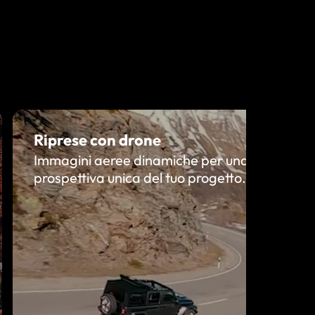
Riprese con drone
Immagini aeree dinamiche per una
prospettiva unica del tuo progetto.