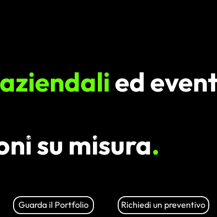
aziendali
ed eventi
oni su misura
.
vizi di produzione foto e video aziendali in Ticino, ideati per trasformare le
Guarda il Portfolio
Richiedi un preventivo