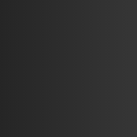
per offrire soluzioni personalizzate e professionali.
Garantisco una comunicazione chiara e trasparente in
ogni fase del progetto. Collaboro strettamente con i
clienti per allineare ogni dettaglio alle loro esigenze.