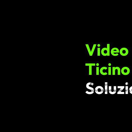
Video
Ticino
Soluzi
Esplora una gamma di ser
con soluzioni su misura.