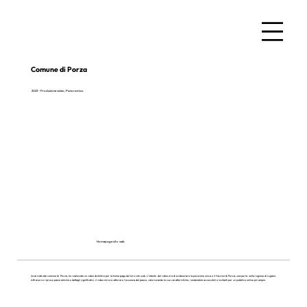
Comune di Porza
2023 - Produzione video, Panoramico
Homepage sito web
Incaricato dal comune di Porza, ho realizzato un video distintivo per la home page del loro sito web. L'intento del video era di evidenziare la posizione unica e il fascino di Porza, una perla nella regione di Lugano.
Attraverso riprese panoramiche e dettagli significativi, il video mira a catturare l'essenza del paese, valorizzando le sue caratteristiche, rendendole accessibili e invitanti per un pubblico online più ampio.